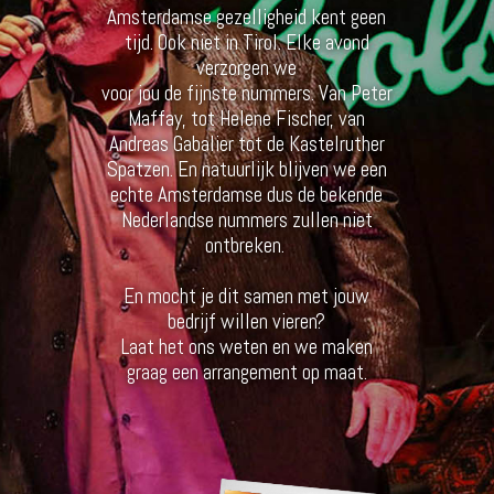
Amsterdamse gezelligheid kent geen
tijd. Ook niet in Tirol. Elke avond
verzorgen we
voor jou de fijnste nummers. Van Peter
Maffay, tot Helene Fischer, van
Andreas Gabalier tot de Kastelruther
Spatzen. En natuurlijk blijven we een
echte Amsterdamse dus de bekende
Nederlandse nummers zullen niet
ontbreken.
En mocht je dit samen met jouw
bedrijf willen vieren?
Laat het ons weten en we maken
graag een arrangement op maat.