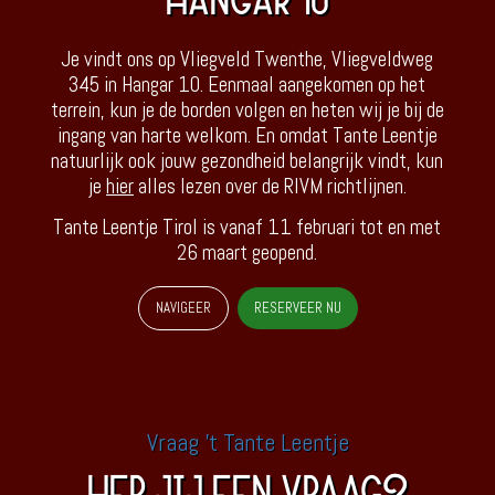
HANGAR 10
Je vindt ons op Vliegveld Twenthe, Vliegveldweg
345 in Hangar 10. Eenmaal aangekomen op het
terrein, kun je de borden volgen en heten wij je bij de
ingang van harte welkom. En omdat Tante Leentje
natuurlijk ook jouw gezondheid belangrijk vindt, kun
je
hier
alles lezen over de RIVM richtlijnen.
Tante Leentje Tirol is vanaf 11 februari tot en met
26 maart geopend.
NAVIGEER
RESERVEER NU
Vraag 't Tante Leentje
HEB JIJ EEN VRAAG?