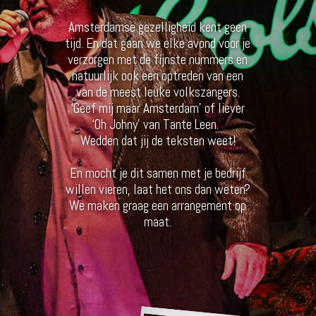
Amsterdamse gezelligheid kent geen
tijd. En dat gaan we elke avond voor je
verzorgen met de fijnste nummers en
natuurlijk ook een optreden van een
van de meest leuke volkszangers.
‘Geef mij maar Amsterdam’ of liever
‘Oh Johny’ van Tante Leen.
Wedden dat jij de teksten weet!
En mocht je dit samen met je bedrijf
willen vieren, laat het ons dan weten?
We maken graag een arrangement op
maat.